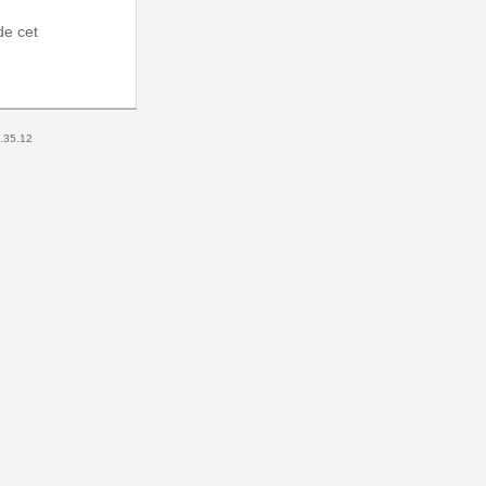
de cet
0.35.12