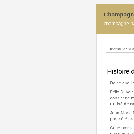
Champagn
champagne-na
Imprimé le : 8/08
Histoir
De ce que l'o
Félix Dubois
dans cette m
utilisé de n
Jean-Marie D
propriété pr
Cette passio
des générat