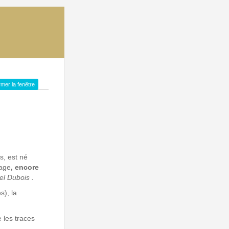
mer la fenêtre
s, est né
lage
, encore
l Dubois .
s), la
 les traces