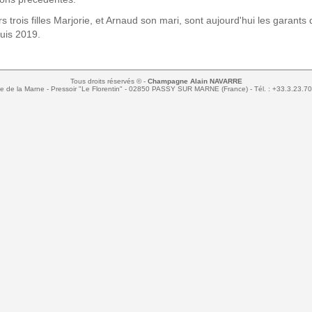
s trois filles Marjorie, et Arnaud son mari, sont aujourd'hui les garants 
puis 2019.
Tous droits réservés © -
Champagne Alain NAVARRE
ue de la Marne - Pressoir "Le Florentin" - 02850 PASSY SUR MARNE (France) - Tél. : +33.3.23.7