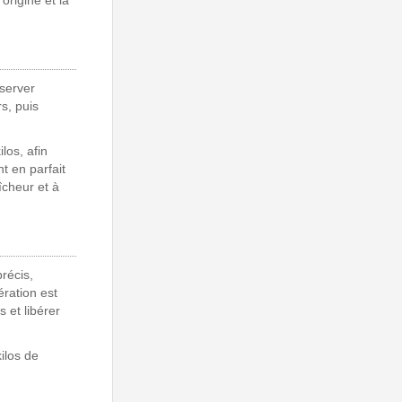
origine et la
server
s, puis
los, afin
nt en parfait
îcheur et à
récis,
ération est
s et libérer
ilos de