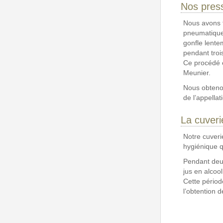
Nos press
Nous avons f
pneumatique
gonfle lente
pendant troi
Ce procédé é
Meunier.
Nous obtenon
de l’appell
La cuveri
Notre cuveri
hygiénique q
Pendant deux
jus en alcool
Cette périod
l’obtention 