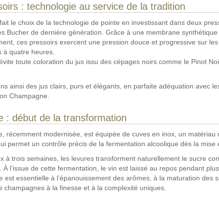
oirs : technologie au service de la tradition
ait le choix de la technologie de pointe en investissant dans deux pres
s Bucher de dernière génération. Grâce à une membrane synthétique 
ment, ces pressoirs exercent une pression douce et progressive sur les 
s à quatre heures.
vite toute coloration du jus issu des cépages noirs comme le Pinot Noir
s ainsi des jus clairs, purs et élégants, en parfaite adéquation avec l
ation Champagne.
e : début de la transformation
e, récemment modernisée, est équipée de cuves en inox, un matériau 
ui permet un contrôle précis de la fermentation alcoolique dès la mise
 à trois semaines, les levures transforment naturellement le sucre co
. À l’issue de cette fermentation, le vin est laissé au repos pendant plu
e est essentielle à l’épanouissement des arômes, à la maturation des s
de champagnes à la finesse et à la complexité uniques.