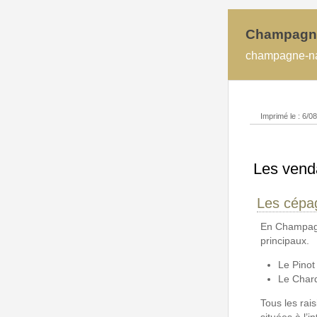
Champagn
champagne-na
Imprimé le : 6/0
Les ven
Les cépa
En Champagne
principaux.
Le Pinot
Le Char
Tous les rai