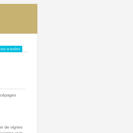
mer la fenêtre
s cépages
ir de vignes