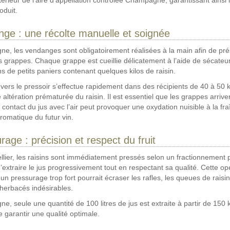
ntérieur de l’aire d'appellation contrôlée Champagne, garantissant ainsi l’
oduit.
ge : une récolte manuelle et soignée
, les vendanges sont obligatoirement réalisées à la main afin de pré
des grappes. Chaque grappe est cueillie délicatement à l’aide de sécateur
 de petits paniers contenant quelques kilos de raisin.
 vers le pressoir s’effectue rapidement dans des récipients de 40 à 50 ki
e altération prématurée du raisin. Il est essentiel que les grappes arrive
t contact du jus avec l’air peut provoquer une oxydation nuisible à la fra
aromatique du futur vin.
rage : précision et respect du fruit
ellier, les raisins sont immédiatement pressés selon un fractionnement p
’extraire le jus progressivement tout en respectant sa qualité. Cette op
 un pressurage trop fort pourrait écraser les rafles, les queues de raisin
herbacés indésirables.
, seule une quantité de 100 litres de jus est extraite à partir de 150 k
de garantir une qualité optimale.