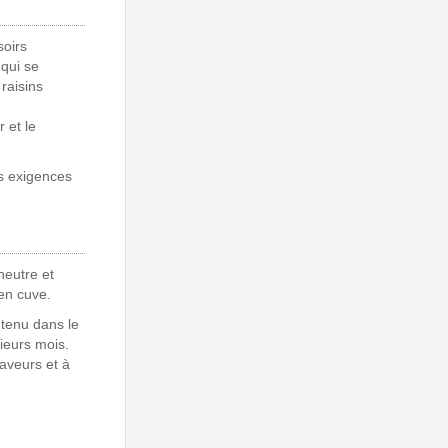
soirs
qui se
raisins
 et le
es exigences
neutre et
 en cuve.
ntenu dans le
sieurs mois.
aveurs et à