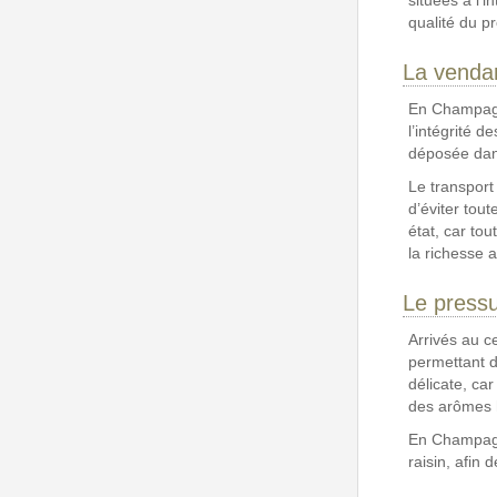
situées à l’i
qualité du pr
La vendan
En Champagne
l’intégrité 
déposée dans
Le transport
d’éviter tout
état, car tou
la richesse 
Le pressu
Arrivés au c
permettant d
délicate, car
des arômes 
En Champagne
raisin, afin 