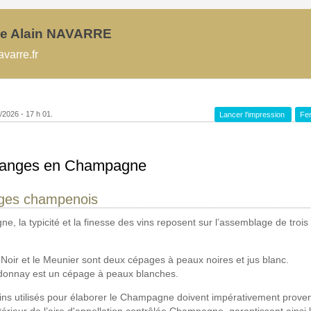
e Alain NAVARRE
varre.fr
8/2026 - 17 h 01.
Lancer l'impression
Fer
danges en Champagne
ges champenois
, la typicité et la finesse des vins reposent sur l’assemblage de troi
 Noir et le Meunier sont deux cépages à peaux noires et jus blanc.
donnay est un cépage à peaux blanches.
sins utilisés pour élaborer le Champagne doivent impérativement proven