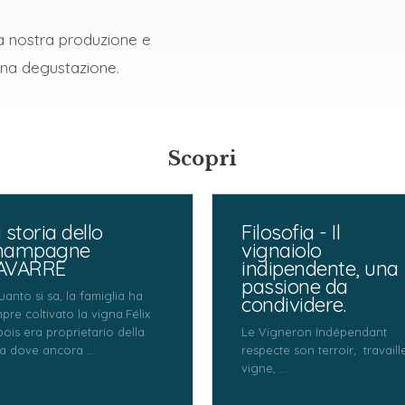
a nostra produzione e
 una degustazione.
Scopri
 storia dello
Filosofia - Il
hampagne
vignaiolo
AVARRE
indipendente, una
passione da
uanto si sa, la famiglia ha
condividere.
pre coltivato la vigna.Félix
ois era proprietario della
Le Vigneron Indépendant
a dove ancora ...
respecte son terroir, travaill
vigne, ...