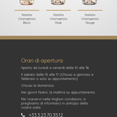
Ratafia
Ratafia
Ratafia
Champenois
Champenois
Champenois
Blanc
Rosé
Rouge
Orari di apertura
Aperto da lunedì a venerdì dalle 10 alle 18.
Il sabato dalle 10 alle 17 (Chiuso a gennaio e
febbraio o solo su appuntamento)
Chiuso la domenica.
Nei giorni festivi, la mattina su appuntamento.
Per ricevervi nelle migliori condizioni, vi
preghiamo di informarci in anticipo della
vostra visita.
+33.3.23.70.35.12