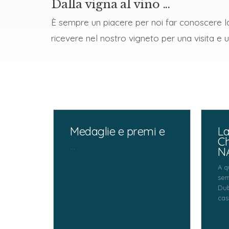
Dalla vigna al vino ...
È sempre un piacere per noi far conoscere l
ricevere nel nostro vigneto per una visita e
Medaglie e premi e
La
C
...
N
A q
sem
Dub
cas