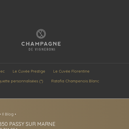
Sec
Le Cuvée Prestige
Le Cuvée Florentine
quette personnalisées (*)
Ratafia Champenois Blanc
•
Il Blog
•
850
PASSY SUR MARNE