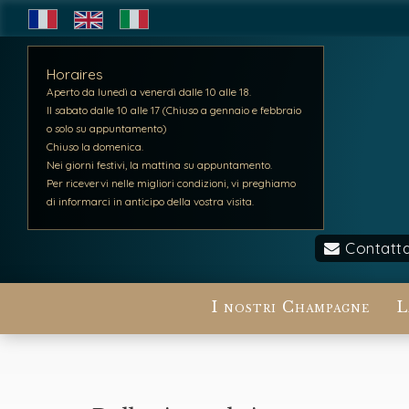
Horaires
Aperto da lunedì a venerdì dalle 10 alle 18.
Il sabato dalle 10 alle 17 (Chiuso a gennaio e febbraio
o solo su appuntamento)
Chiuso la domenica.
Nei giorni festivi, la mattina su appuntamento.
Per ricevervi nelle migliori condizioni, vi preghiamo
di informarci in anticipo della vostra visita.
Contatta
I nostri Champagne
L