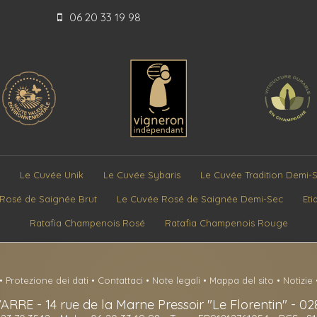
06 20 33 19 98
Le Cuvée Unik
Le Cuvée Sybaris
Le Cuvée Tradition Demi-
Rosé de Saignée Brut
Le Cuvée Rosé de Saignée Demi-Sec
Eti
Ratafia Champenois Rosé
Ratafia Champenois Rouge
•
Protezione dei dati
•
Contattaci
•
Note legali
•
Mappa del sito
•
Notizie
VARRE
-
14 rue de la Marne Pressoir "Le Florentin" -
02