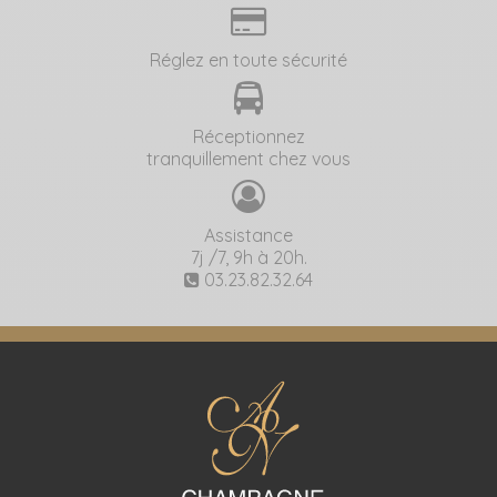
Réglez en toute sécurité
Réceptionnez
tranquillement chez vous
Assistance
7j /7, 9h à 20h.
03.23.82.32.64