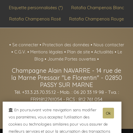
Etiquette personnalisées (*)
Ratafia Champenois Blanc
Ratafia Champenois Rosé
Ratafia Champenois Rouge
•
Se connecter
•
Protection des données
•
Nous contacter
•
C.G.V.
•
Mentions légales
•
Plan de site
•
Actualités
•
Le
Blog
•
Journée Portes ouvertes
•
Champagne Alain NAVARRE
-
14 rue de
la Marne Pressoir "Le Florentin" -
02850
PASSY SUR MARNE
Tél. +33.3.23.70.35.12
- Mob. : 06 20 33 19 98 - Tva. :
FR91812761054 - RCS : 812 761 054
- L'abus d'alcool est dangereux pour la santé, sachez consommer avec
En poursuivant votre navigation sans modifier
Ok
modération - La vente d'alcool est interdite aux mineurs de -18ans -
vos paramètres, vous acceptez l'utilisation des
cookies ou technologies similaires pour vous assurer de
meilleurs services et pour la sécurisation des transactions