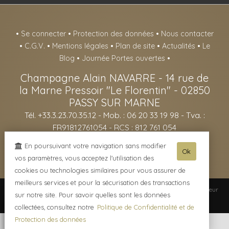
•
Se connecter
•
Protection des données
•
Nous contacter
•
C.G.V.
•
Mentions légales
•
Plan de site
•
Actualités
•
Le
Blog
•
Journée Portes ouvertes
•
Champagne Alain NAVARRE
-
14 rue de
la Marne Pressoir "Le Florentin" -
02850
PASSY SUR MARNE
Tél. +33.3.23.70.35.12
- Mob. : 06 20 33 19 98 - Tva. :
FR91812761054 - RCS : 812 761 054
- L'abus d'alcool est dangereux pour la santé, sachez consommer avec
En poursuivant votre navigation sans modifier
Ok
modération - La vente d'alcool est interdite aux mineurs de -18ans -
vos paramètres, vous acceptez l'utilisation des
cookies ou technologies similaires pour vous assurer de
meilleurs services et pour la sécurisation des transactions
© 2003-2026 Champagne Alain NAVARRE -
Réalisation enovanet
-
Moteur
sur notre site. Pour savoir quelles sont les données
eChampagne
- 3 visiteurs connectés.
collectées, consultez notre
Politique de Confidentialité et de
Protection des données