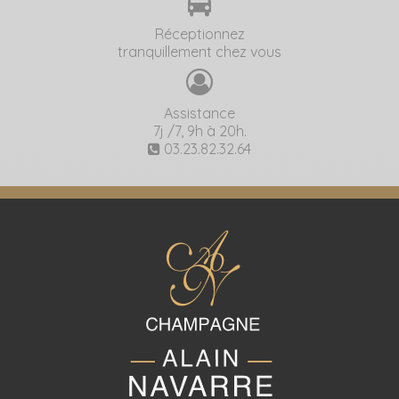
Réceptionnez
tranquillement chez vous
Assistance
7j /7, 9h à 20h.
03.23.82.32.64