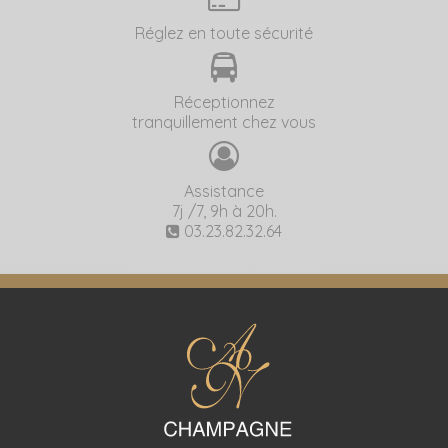
Réglez en toute sécurité
Réceptionnez
tranquillement chez vous
Assistance
7j /7, 9h à 20h.
03.23.82.32.64