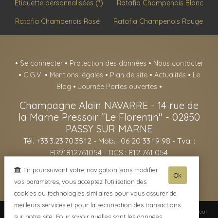
Etiquette personnalisées (*)
Ratafia Champenois Blanc
Ratafia Champenois Rosé
Ratafia Champenois Rouge
•
Se connecter
•
Protection des données
•
Nous contacter
•
C.G.V.
•
Mentions légales
•
Plan de site
•
Actualités
•
Le
Blog
•
Journée Portes ouvertes
•
Champagne Alain NAVARRE
-
14 rue de
la Marne Pressoir "Le Florentin" -
02850
PASSY SUR MARNE
Tél. +33.3.23.70.35.12
- Mob. : 06 20 33 19 98 - Tva. :
FR91812761054 - RCS : 812 761 054
- L'abus d'alcool est dangereux pour la santé, sachez consommer avec
En poursuivant votre navigation sans modifier
Ok
modération - La vente d'alcool est interdite aux mineurs de -18ans -
vos paramètres, vous acceptez l'utilisation des
cookies ou technologies similaires pour vous assurer de
meilleurs services et pour la sécurisation des transactions
© 2003-2026 Champagne Alain NAVARRE -
Réalisation enovanet
-
Moteur
sur notre site. Pour savoir quelles sont les données