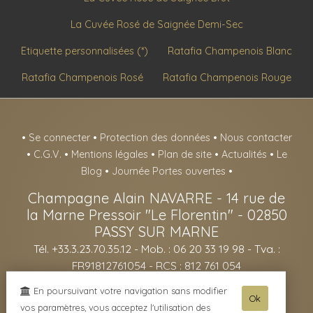
La Cuvée Rosé de Saignée Demi-Sec
Etiquette personnalisées (*)
Ratafia Champenois Blanc
Ratafia Champenois Rosé
Ratafia Champenois Rouge
•
Se connecter
•
Protection des données
•
Nous contacter
•
C.G.V.
•
Mentions légales
•
Plan de site
•
Actualités
•
Le
Blog
•
Journée Portes ouvertes
•
Champagne Alain NAVARRE
-
14 rue de
la Marne Pressoir "Le Florentin" -
02850
PASSY SUR MARNE
Tél. +33.3.23.70.35.12
- Mob. : 06 20 33 19 98 - Tva. :
FR91812761054 - RCS : 812 761 054
- L'abus d'alcool est dangereux pour la santé, sachez consommer avec
En poursuivant votre navigation sans modifier
Ok
modération - La vente d'alcool est interdite aux mineurs de -18ans -
vos paramètres, vous acceptez l'utilisation des