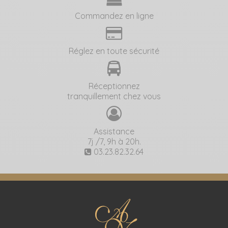
Commandez en ligne
Réglez en toute sécurité
Réceptionnez
tranquillement chez vous
Assistance
7j /7, 9h à 20h.
03.23.82.32.64