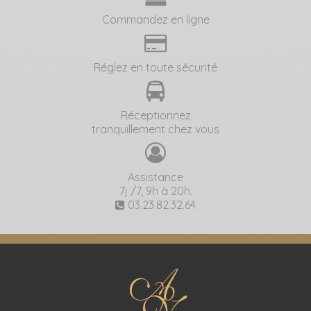
Commandez en ligne
Réglez en toute sécurité
Réceptionnez
tranquillement chez vous
Assistance
7j /7, 9h à 20h.
03.23.82.32.64