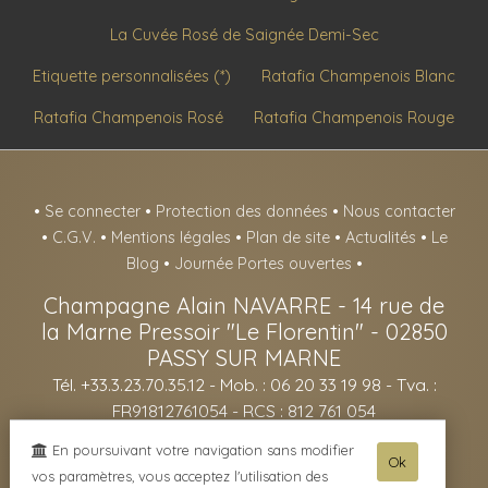
La Cuvée Rosé de Saignée Demi-Sec
Etiquette personnalisées (*)
Ratafia Champenois Blanc
Ratafia Champenois Rosé
Ratafia Champenois Rouge
•
Se connecter
•
Protection des données
•
Nous contacter
•
C.G.V.
•
Mentions légales
•
Plan de site
•
Actualités
•
Le
Blog
•
Journée Portes ouvertes
•
Champagne Alain NAVARRE
-
14 rue de
la Marne Pressoir "Le Florentin" -
02850
PASSY SUR MARNE
Tél. +33.3.23.70.35.12
- Mob. : 06 20 33 19 98 - Tva. :
FR91812761054 - RCS : 812 761 054
- L'abus d'alcool est dangereux pour la santé, sachez consommer avec
En poursuivant votre navigation sans modifier
Ok
modération - La vente d'alcool est interdite aux mineurs de -18ans -
vos paramètres, vous acceptez l'utilisation des