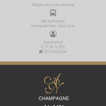
Réglez en toute sécurité
Réceptionnez
tranquillement chez vous
Assistance
7j /7, 9h à 20h.
03.23.82.32.64