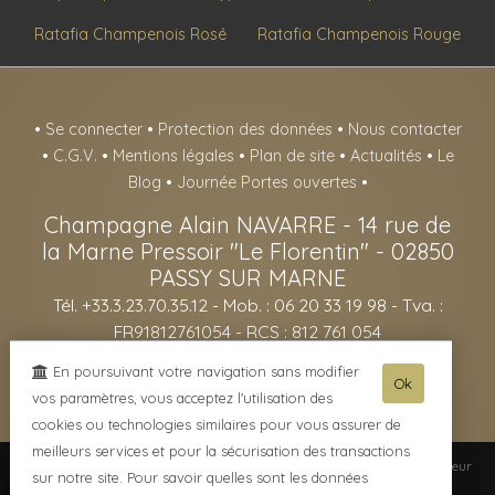
Ratafia Champenois Rosé
Ratafia Champenois Rouge
•
Se connecter
•
Protection des données
•
Nous contacter
•
C.G.V.
•
Mentions légales
•
Plan de site
•
Actualités
•
Le
Blog
•
Journée Portes ouvertes
•
Champagne Alain NAVARRE
-
14 rue de
la Marne Pressoir "Le Florentin" -
02850
PASSY SUR MARNE
Tél. +33.3.23.70.35.12
- Mob. : 06 20 33 19 98 - Tva. :
FR91812761054 - RCS : 812 761 054
- L'abus d'alcool est dangereux pour la santé, sachez consommer avec
En poursuivant votre navigation sans modifier
Ok
modération - La vente d'alcool est interdite aux mineurs de -18ans -
vos paramètres, vous acceptez l'utilisation des
cookies ou technologies similaires pour vous assurer de
meilleurs services et pour la sécurisation des transactions
© 2003-2026 Champagne Alain NAVARRE -
Réalisation enovanet
-
Moteur
sur notre site. Pour savoir quelles sont les données
eChampagne
- 7 visiteurs connectés.