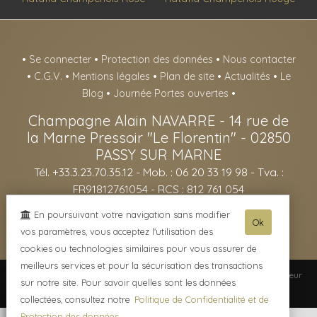
•
Se connecter
•
Protection des données
•
Nous contacter
•
C.G.V.
•
Mentions légales
•
Plan de site
•
Actualités
•
Le
Blog
•
Journée Portes ouvertes
•
Champagne Alain NAVARRE
-
14 rue de
la Marne Pressoir "Le Florentin" -
02850
PASSY SUR MARNE
Tél. +33.3.23.70.35.12
- Mob. : 06 20 33 19 98 - Tva. :
FR91812761054 - RCS : 812 761 054
- L'abus d'alcool est dangereux pour la santé, sachez consommer avec
En poursuivant votre navigation sans modifier
Ok
modération - La vente d'alcool est interdite aux mineurs de -18ans -
vos paramètres, vous acceptez l'utilisation des
cookies ou technologies similaires pour vous assurer de
meilleurs services et pour la sécurisation des transactions
© 2003-2026 Champagne Alain NAVARRE -
Réalisation enovanet
-
Moteur
sur notre site. Pour savoir quelles sont les données
eChampagne
- 3 visiteurs connectés.
collectées, consultez notre
Politique de Confidentialité et de
Protection des données