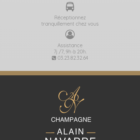
Réceptionnez
tranquillement chez vous
Assistance
7j /7, 9h à 20h.
03.23.82.32.64