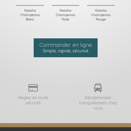
Ratafia
Ratafia
Ratafia
Champenois
Champenois
Champenois
Blanc
Rosé
Rouge
Commander en ligne
Simple, rapide, sécurisé
Réglez en toute
Réceptionnez
sécurité
tranquillement chez
vous