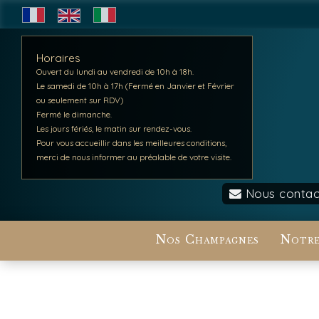
Horaires
Ouvert du lundi au vendredi de 10h à 18h.
Le samedi de 10h à 17h (Fermé en Janvier et Février
ou seulement sur RDV)
Fermé le dimanche.
Les jours fériés, le matin sur rendez-vous.
Pour vous accueillir dans les meilleures conditions,
merci de nous informer au préalable de votre visite.
Nous contac
Nos Champagnes
Notre