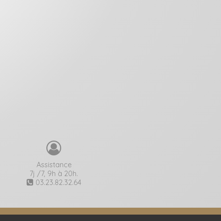
Assistance
7j /7, 9h à 20h.
03.23.82.32.64