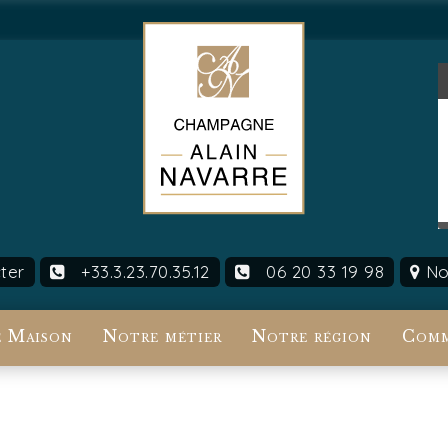
ter
+33.3.23.70.35.12
06 20 33 19 98
Nou
 Maison
Notre métier
Notre région
Comm