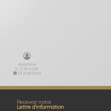
Assistance
7j /7, 9h à 20h.
03.23.82.32.64
Recevoir notre
Lettre d'information