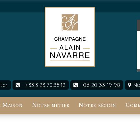
ter
+33.3.23.70.35.12
06 20 33 19 98
Nou
 Maison
Notre métier
Notre région
Comm