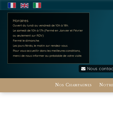
Horaires
Ouvert du lundi au vendredi de 10h à 18h.
Le samedi de 10h à 17h (Fermé en Janvier et Février
ou seulement sur RDV)
Fermé le dimanche.
Les jours fériés, le matin sur rendez-vous.
Pour vous accueillir dans les meilleures conditions,
merci de nous informer au préalable de votre visite.
Nous contac
Nos Champagnes
Notre