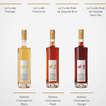
La Cuvée
La Cuvée
La Cuvée Rosé
La Cuvée Rosé
Prestige
Florentine
de Saignée Brut
de Saignée
Demi-Sec
Ratafia
Ratafia
Ratafia
Champenois
Champenois
Champenois
Blanc
Rosé
Rouge