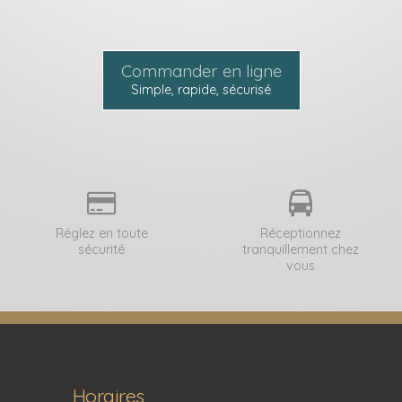
Commander en ligne
Simple, rapide, sécurisé
Réglez en toute
Réceptionnez
sécurité
tranquillement chez
vous
Horaires