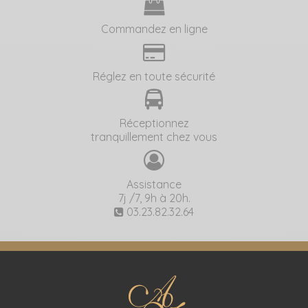
Commandez en ligne
Réglez en toute sécurité
Réceptionnez
tranquillement chez vous
Assistance
7j /7, 9h à 20h.
03.23.82.32.64