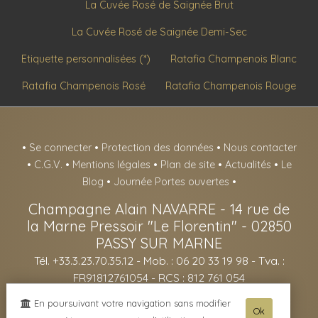
La Cuvée Rosé de Saignée Brut
La Cuvée Rosé de Saignée Demi-Sec
Etiquette personnalisées (*)
Ratafia Champenois Blanc
Ratafia Champenois Rosé
Ratafia Champenois Rouge
•
Se connecter
•
Protection des données
•
Nous contacter
•
C.G.V.
•
Mentions légales
•
Plan de site
•
Actualités
•
Le
Blog
•
Journée Portes ouvertes
•
Champagne Alain NAVARRE
-
14 rue de
la Marne Pressoir "Le Florentin" -
02850
PASSY SUR MARNE
Tél. +33.3.23.70.35.12
- Mob. : 06 20 33 19 98 - Tva. :
FR91812761054 - RCS : 812 761 054
- L'abus d'alcool est dangereux pour la santé, sachez consommer avec
En poursuivant votre navigation sans modifier
Ok