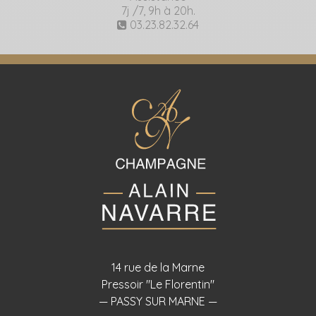
7j /7, 9h à 20h.
03.23.82.32.64
14 rue de la Marne
Pressoir "Le Florentin"
— PASSY SUR MARNE —