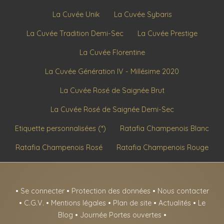
La Cuvée Unik
La Cuvée Sybaris
La Cuvée Tradition Demi-Sec
La Cuvée Prestige
La Cuvée Florentine
La Cuvée Génération IV - Millésime 2020
La Cuvée Rosé de Saignée Brut
La Cuvée Rosé de Saignée Demi-Sec
Etiquette personnalisées (*)
Ratafia Champenois Blanc
Ratafia Champenois Rosé
Ratafia Champenois Rouge
•
Se connecter
•
Protection des données
•
Nous contacter
•
C.G.V.
•
Mentions légales
•
Plan de site
•
Actualités
•
Le
Blog
•
Journée Portes ouvertes
•