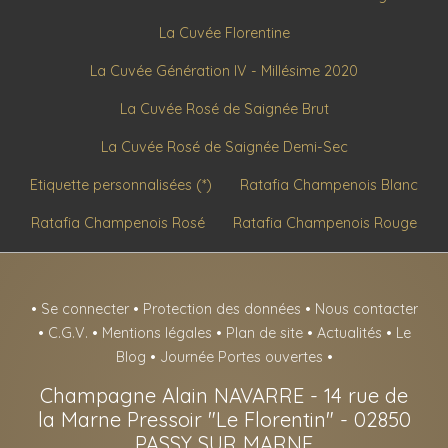
La Cuvée Florentine
La Cuvée Génération IV - Millésime 2020
La Cuvée Rosé de Saignée Brut
La Cuvée Rosé de Saignée Demi-Sec
Etiquette personnalisées (*)
Ratafia Champenois Blanc
Ratafia Champenois Rosé
Ratafia Champenois Rouge
•
Se connecter
•
Protection des données
•
Nous contacter
•
C.G.V.
•
Mentions légales
•
Plan de site
•
Actualités
•
Le
Blog
•
Journée Portes ouvertes
•
Champagne Alain NAVARRE
-
14 rue de
la Marne Pressoir "Le Florentin" -
02850
PASSY SUR MARNE