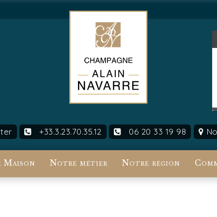
ter
+33.3.23.70.35.12
06 20 33 19 98
Nou
 Maison
Notre métier
Notre région
Comm