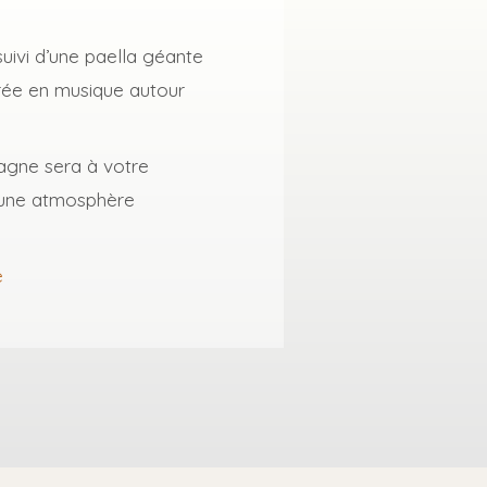
 suivi d’une paella géante
irée en musique autour
agne sera à votre
 une atmosphère
e