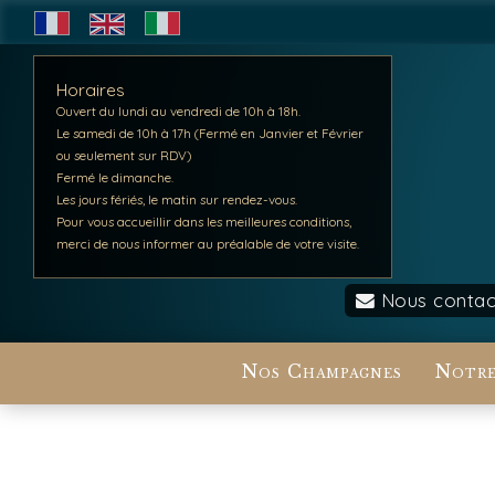
Horaires
Ouvert du lundi au vendredi de 10h à 18h.
Le samedi de 10h à 17h (Fermé en Janvier et Février
ou seulement sur RDV)
Fermé le dimanche.
Les jours fériés, le matin sur rendez-vous.
Pour vous accueillir dans les meilleures conditions,
merci de nous informer au préalable de votre visite.
Nous contac
Nos Champagnes
Notre