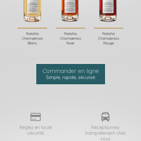
Ratafia
Ratafia
Ratafia
Champenois
Champenois
Champenois
Blanc
Rosé
Rouge
Commander en ligne
Simple, rapide, sécurisé
Réglez en toute
Réceptionnez
sécurité
tranquillement chez
vous