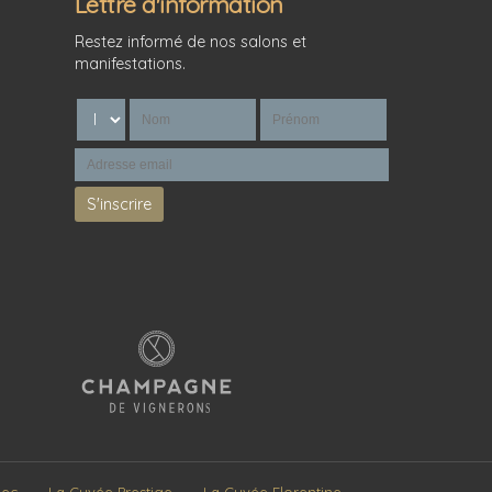
Lettre d'information
Restez informé de nos salons et
manifestations.
Sec
La Cuvée Prestige
La Cuvée Florentine