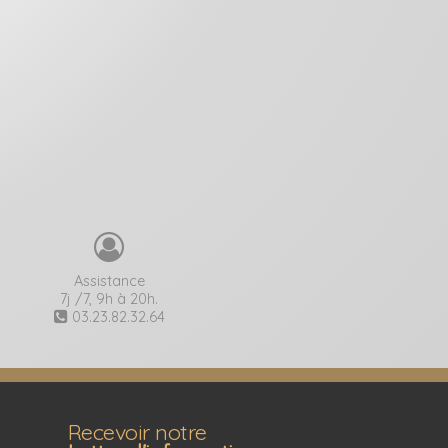
Assistance
7j /7, 9h à 20h.
03.23.82.32.64
Recevoir notre