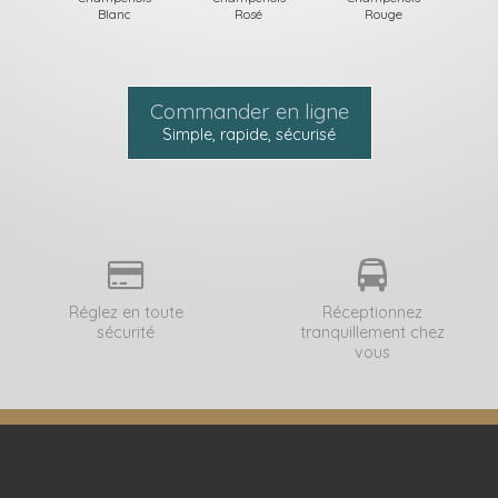
Blanc
Rosé
Rouge
Commander en ligne
Simple, rapide, sécurisé
Réglez en toute
Réceptionnez
sécurité
tranquillement chez
vous