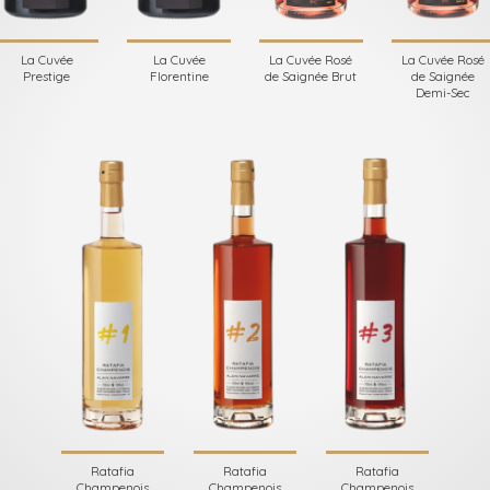
La Cuvée
La Cuvée
La Cuvée Rosé
La Cuvée Rosé
Prestige
Florentine
de Saignée Brut
de Saignée
Demi-Sec
Ratafia
Ratafia
Ratafia
Champenois
Champenois
Champenois