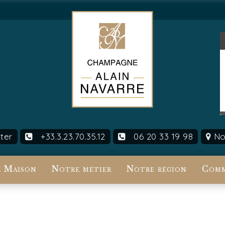
ter
+33.3.23.70.35.12
06 20 33 19 98
Nou
 Maison
Notre métier
Notre région
Comm