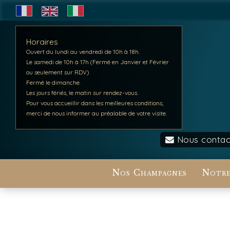
Horaires
Ouvert du lundi au vendredi de 10h à 18h.
Le samedi de 10h à 17h (Fermé en Janvier et Février
ou seulement sur RDV)
Fermé le dimanche.
Les jours fériés, le matin sur rendez-vous.
Pour vous accueillir dans les meilleures conditions,
merci de nous informer au préalable de votre visite.
Nous contac
Nos Champagnes
Notre