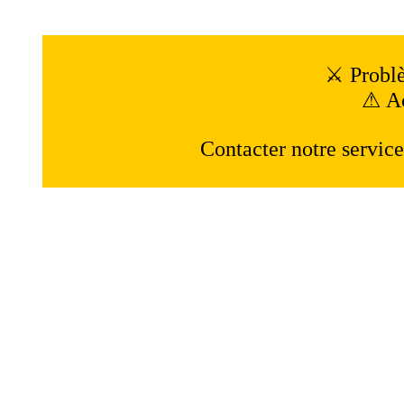
⚔ Problè
⚠ Ac
Contacter notre servic