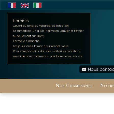
Horaires
Ouvert du lundi au vendredi de 10h à 18h.
Le samedi de 10h à 17h (Fermé en Janvier et Février
ou seulement sur RDV)
Fermé le dimanche.
Les jours fériés, le matin sur rendez-vous.
Pour vous accueillir dans les meilleures conditions,
merci de nous informer au préalable de votre visite.
Nous contac
Nos Champagnes
Notre