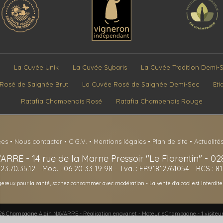
La Cuvée Unik
La Cuvée Sybaris
La Cuvée Tradition Demi-
Rosé de Saignée Brut
La Cuvée Rosé de Saignée Demi-Sec
Eti
Ratafia Champenois Rosé
Ratafia Champenois Rouge
ées
•
Nous contacter
•
C.G.V.
•
Mentions légales
•
Plan de site
•
Actualité
VARRE
-
14 rue de la Marne Pressoir "Le Florentin" -
02
3.23.70.35.12
- Mob. : 06 20 33 19 98 - Tva. : FR91812761054 - RCS : 8
ngereux pour la santé, sachez consommer avec modération - La vente d'alcool est interdit
026 Champagne Alain NAVARRE -
Réalisation enovanet
-
Moteur eChampagne
- 1 visiteu