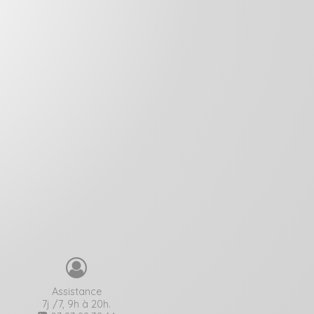
Assistance
7j /7, 9h à 20h.