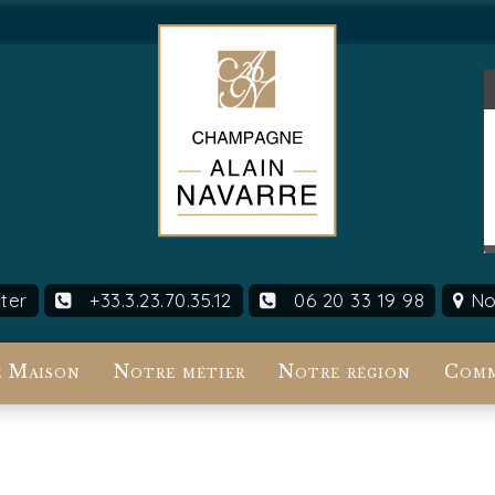
ter
+33.3.23.70.35.12
06 20 33 19 98
Nou
 Maison
Notre métier
Notre région
Comm