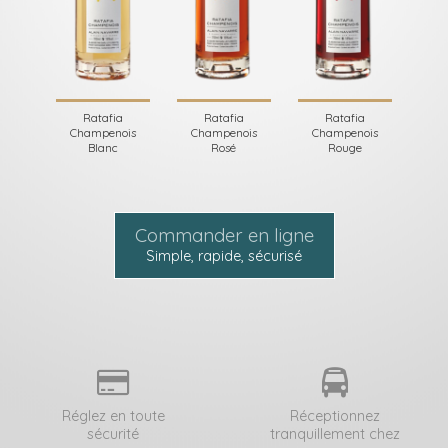
Ratafia
Ratafia
Ratafia
Champenois
Champenois
Champenois
Blanc
Rosé
Rouge
Commander en ligne
Simple, rapide, sécurisé
Réglez en toute
Réceptionnez
sécurité
tranquillement chez