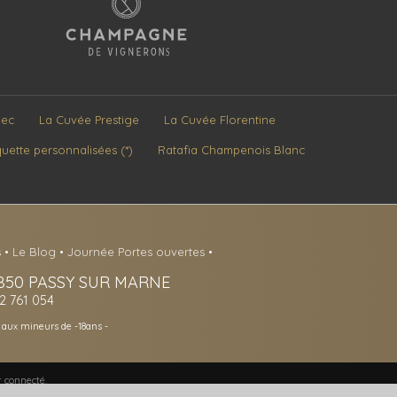
Sec
La Cuvée Prestige
La Cuvée Florentine
quette personnalisées (*)
Ratafia Champenois Blanc
s
•
Le Blog
•
Journée Portes ouvertes
•
850
PASSY SUR MARNE
12 761 054
e aux mineurs de -18ans -
r connecté.