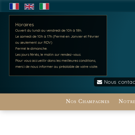
Horaires
Ouvert du lundi au vendredi de 10h à 18h.
Le samedi de 10h à 17h (Fermé en Janvier et Février
ou seulement sur RDV)
Fermé le dimanche.
Les jours fériés, le matin sur rendez-vous.
Pour vous accueillir dans les meilleures conditions,
merci de nous informer au préalable de votre visite.
Nous contac
Nos Champagnes
Notre