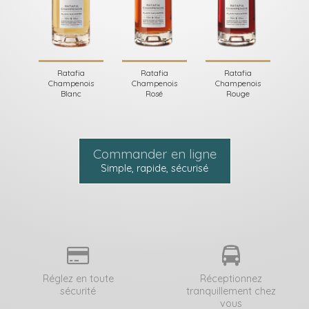
Ratafia
Ratafia
Ratafia
Champenois
Champenois
Champenois
Blanc
Rosé
Rouge
Commander en ligne
Simple, rapide, sécurisé
Réglez en toute
Réceptionnez
sécurité
tranquillement chez
vous