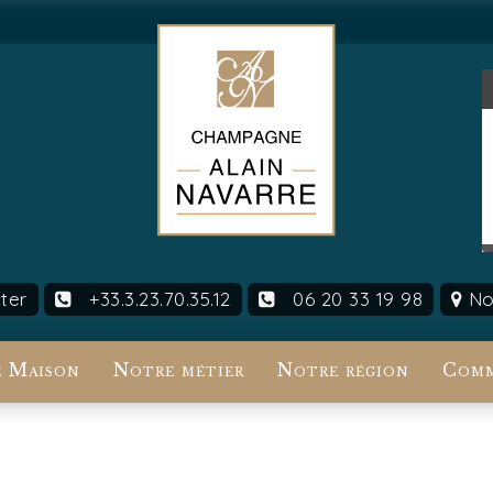
ter
+33.3.23.70.35.12
06 20 33 19 98
Nou
 Maison
Notre métier
Notre région
Comm