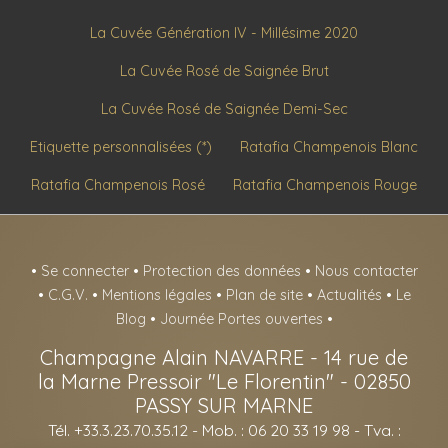
La Cuvée Génération IV - Millésime 2020
La Cuvée Rosé de Saignée Brut
La Cuvée Rosé de Saignée Demi-Sec
Etiquette personnalisées (*)
Ratafia Champenois Blanc
Ratafia Champenois Rosé
Ratafia Champenois Rouge
•
Se connecter
•
Protection des données
•
Nous contacter
•
C.G.V.
•
Mentions légales
•
Plan de site
•
Actualités
•
Le
Blog
•
Journée Portes ouvertes
•
Champagne Alain NAVARRE
-
14 rue de
la Marne Pressoir "Le Florentin" -
02850
PASSY SUR MARNE
Tél. +33.3.23.70.35.12
- Mob. : 06 20 33 19 98 - Tva. :