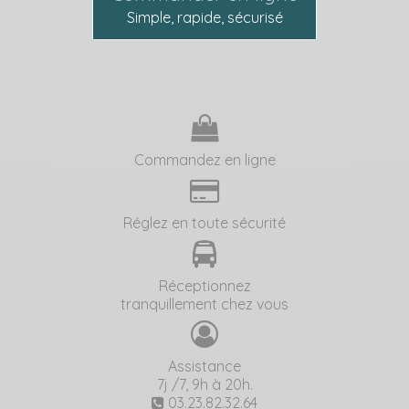
Simple, rapide, sécurisé
Commandez en ligne
Réglez en toute sécurité
Réceptionnez
tranquillement chez vous
Assistance
7j /7, 9h à 20h.
03.23.82.32.64