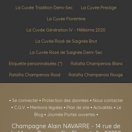
La Cuvée Tradition Demi-Sec
La Cuvée Prestige
La Cuvée Florentine
La Cuvée Génération IV - Millésime 2020
La Cuvée Rosé de Saignée Brut
La Cuvée Rosé de Saignée Demi-Sec
Etiquette personnalisées (*)
Ratafia Champenois Blanc
Ratafia Champenois Rosé
Ratafia Champenois Rouge
•
Se connecter
•
Protection des données
•
Nous contacter
•
C.G.V.
•
Mentions légales
•
Plan de site
•
Actualités
•
Le
Blog
•
Journée Portes ouvertes
•
Champagne Alain NAVARRE
-
14 rue de