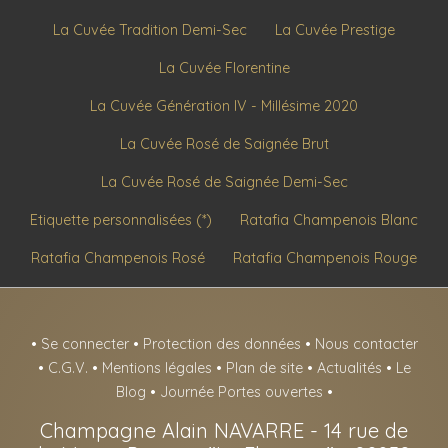
La Cuvée Tradition Demi-Sec
La Cuvée Prestige
La Cuvée Florentine
La Cuvée Génération IV - Millésime 2020
La Cuvée Rosé de Saignée Brut
La Cuvée Rosé de Saignée Demi-Sec
Etiquette personnalisées (*)
Ratafia Champenois Blanc
Ratafia Champenois Rosé
Ratafia Champenois Rouge
•
Se connecter
•
Protection des données
•
Nous contacter
•
C.G.V.
•
Mentions légales
•
Plan de site
•
Actualités
•
Le
Blog
•
Journée Portes ouvertes
•
Champagne Alain NAVARRE
-
14 rue de