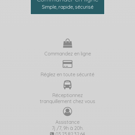
Simple, rapide, sécurisé
Commandez en ligne
Réglez en toute sécurité
Réceptionnez
tranquillement chez vous
Assistance
7j /7, 9h à 20h.
03.23.82.32.64