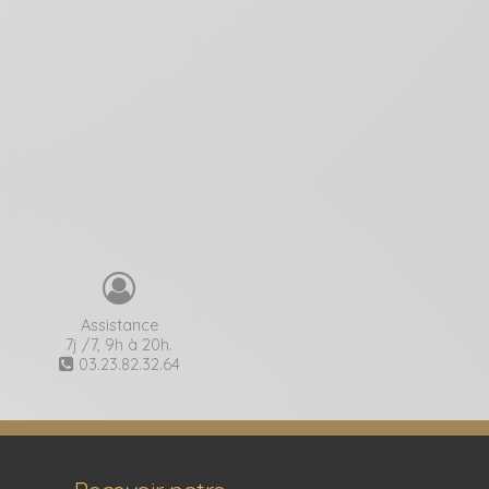
Assistance
7j /7, 9h à 20h.
03.23.82.32.64