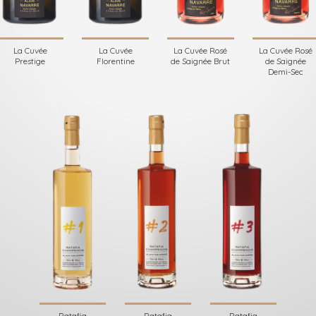
La Cuvée
La Cuvée
La Cuvée Rosé
La Cuvée Rosé
Prestige
Florentine
de Saignée Brut
de Saignée
Demi-Sec
Ratafia
Ratafia
Ratafia