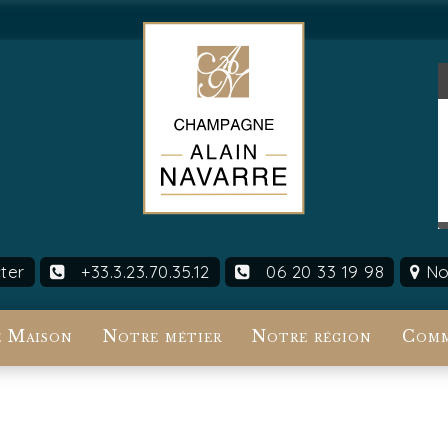
ter
+33.3.23.70.35.12
06 20 33 19 98
Nou
 Maison
Notre métier
Notre région
Comm