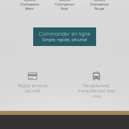
Champenois
Champenois
Champenois
Blanc
Rosé
Rouge
Commander en ligne
Simple, rapide, sécurisé
Réglez en toute
Réceptionnez
sécurité
tranquillement chez
vous