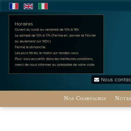
Horaires
Ouvert du lundi au vendredi de 10h à 18h.
Le samedi de 10h à 17h (Fermé en Janvier et Février
ou seulement sur RDV)
Fermé le dimanche.
Les jours fériés, le matin sur rendez-vous.
Pour vous accueillir dans les meilleures conditions,
merci de nous informer au préalable de votre visite.
Nous contac
Nos Champagnes
Notre