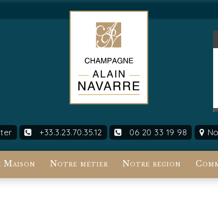
ter
+33.3.23.70.35.12
06 20 33 19 98
Nou
 Maison
Notre métier
Notre région
Comm