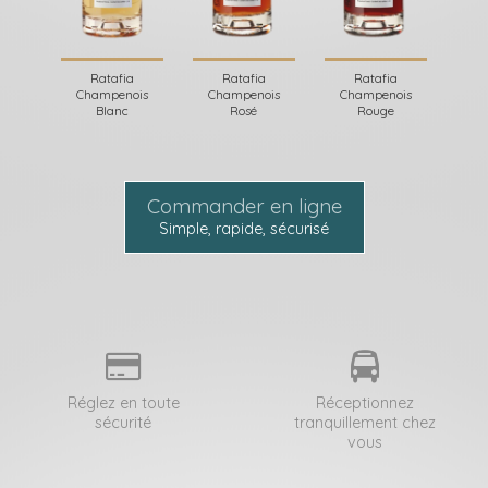
Ratafia
Ratafia
Ratafia
Champenois
Champenois
Champenois
Blanc
Rosé
Rouge
Commander en ligne
Simple, rapide, sécurisé
Réglez en toute
Réceptionnez
sécurité
tranquillement chez
vous