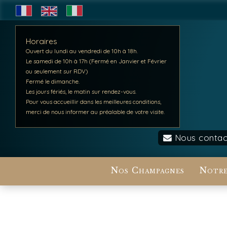
Horaires
Ouvert du lundi au vendredi de 10h à 18h.
Le samedi de 10h à 17h (Fermé en Janvier et Février
ou seulement sur RDV)
Fermé le dimanche.
Les jours fériés, le matin sur rendez-vous.
Pour vous accueillir dans les meilleures conditions,
merci de nous informer au préalable de votre visite.
Nous contac
Nos Champagnes
Notre