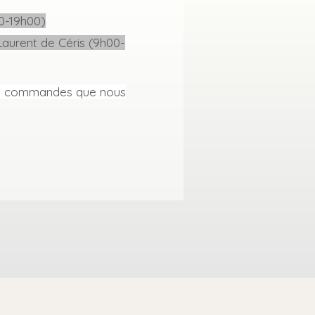
0-19h00)
Laurent de Céris (9h00-
les commandes que nous