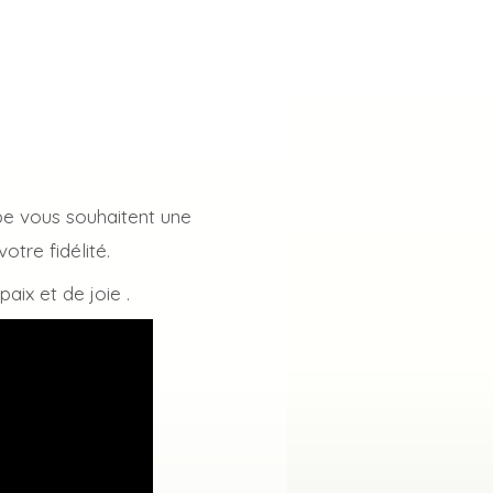
e vous souhaitent une
tre fidélité.
aix et de joie .