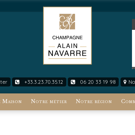
ter
+33.3.23.70.35.12
06 20 33 19 98
Nou
 Maison
Notre métier
Notre région
Comm