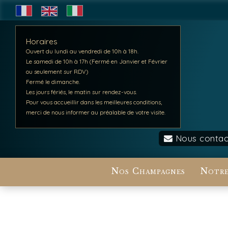
Horaires
Ouvert du lundi au vendredi de 10h à 18h.
Le samedi de 10h à 17h (Fermé en Janvier et Février
ou seulement sur RDV)
Fermé le dimanche.
Les jours fériés, le matin sur rendez-vous.
Pour vous accueillir dans les meilleures conditions,
merci de nous informer au préalable de votre visite.
Nous contac
Nos Champagnes
Notre