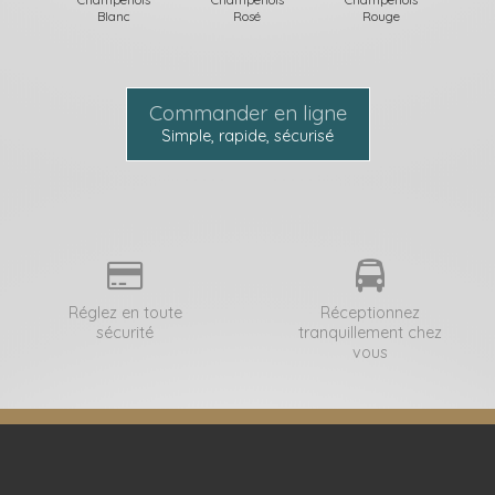
Blanc
Rosé
Rouge
Commander en ligne
Simple, rapide, sécurisé
Réglez en toute
Réceptionnez
sécurité
tranquillement chez
vous