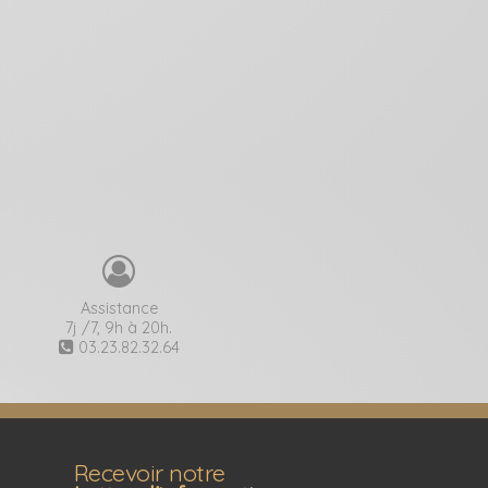
Assistance
7j /7, 9h à 20h.
03.23.82.32.64
Recevoir notre