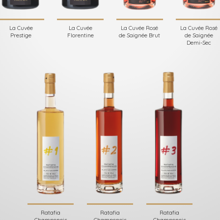
La Cuvée
La Cuvée
La Cuvée Rosé
La Cuvée Rosé
Prestige
Florentine
de Saignée Brut
de Saignée
Demi-Sec
Ratafia
Ratafia
Ratafia
Champenois
Champenois
Champenois