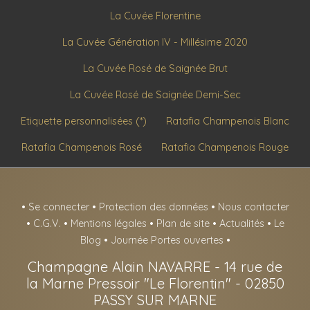
La Cuvée Florentine
La Cuvée Génération IV - Millésime 2020
La Cuvée Rosé de Saignée Brut
La Cuvée Rosé de Saignée Demi-Sec
Etiquette personnalisées (*)
Ratafia Champenois Blanc
Ratafia Champenois Rosé
Ratafia Champenois Rouge
•
Se connecter
•
Protection des données
•
Nous contacter
•
C.G.V.
•
Mentions légales
•
Plan de site
•
Actualités
•
Le
Blog
•
Journée Portes ouvertes
•
Champagne Alain NAVARRE
-
14 rue de
la Marne Pressoir "Le Florentin" -
02850
PASSY SUR MARNE