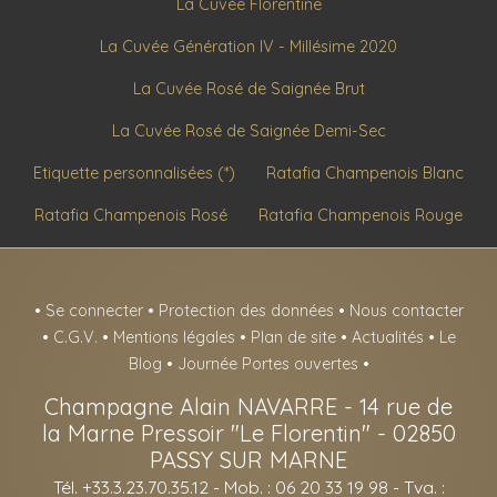
La Cuvée Florentine
La Cuvée Génération IV - Millésime 2020
La Cuvée Rosé de Saignée Brut
La Cuvée Rosé de Saignée Demi-Sec
Etiquette personnalisées (*)
Ratafia Champenois Blanc
Ratafia Champenois Rosé
Ratafia Champenois Rouge
•
Se connecter
•
Protection des données
•
Nous contacter
•
C.G.V.
•
Mentions légales
•
Plan de site
•
Actualités
•
Le
Blog
•
Journée Portes ouvertes
•
Champagne Alain NAVARRE
-
14 rue de
la Marne Pressoir "Le Florentin" -
02850
PASSY SUR MARNE
Tél. +33.3.23.70.35.12
- Mob. : 06 20 33 19 98 - Tva. :