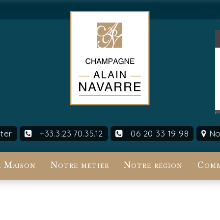
ter
+33.3.23.70.35.12
06 20 33 19 98
Nou
 Maison
Notre métier
Notre région
Comm