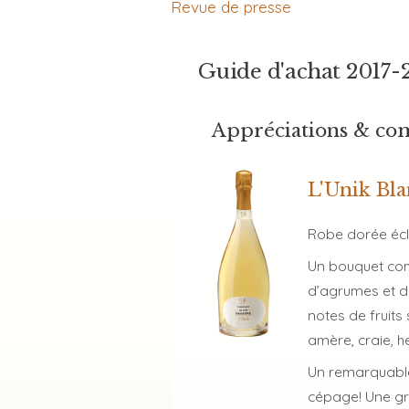
Revue de presse
Guide d'achat 2017-
Appréciations & co
L'Unik Bla
Robe dorée écl
Un bouquet comp
d’agrumes et de
notes de fruits
amère, craie, h
Un remarquable
cépage! Une gra