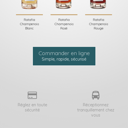
Ratafia
Ratafia
Ratafia
Champenois
Champenois
Champenois
Blanc
Rosé
Rouge
Commander en ligne
Simple, rapide, sécurisé
Réglez en toute
Réceptionnez
sécurité
tranquillement chez
vous