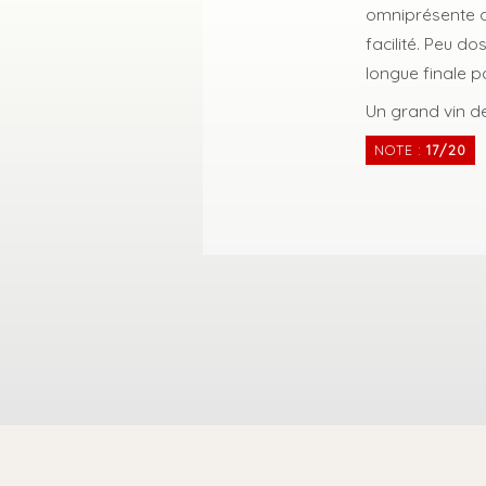
omniprésente d
facilité. Peu d
longue finale p
Un grand vin d
NOTE :
17/20