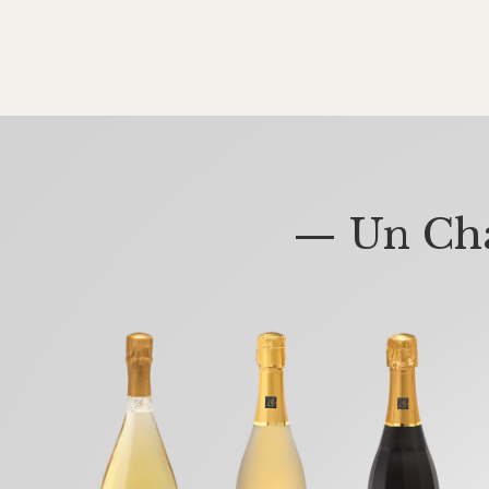
— Un Cha