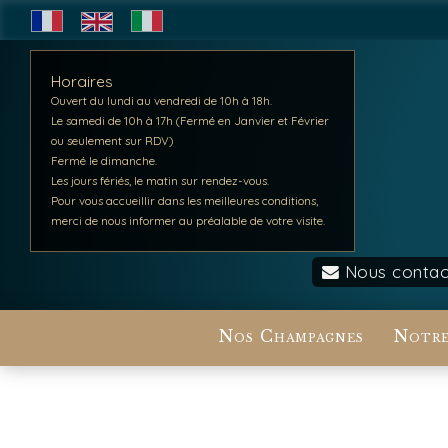
Horaires
Ouvert du lundi au vendredi de 10h à 18h.
Le samedi de 10h à 17h (Fermé en Janvier et Février
ou seulement sur RDV)
Fermé le dimanche.
Les jours fériés, le matin sur rendez-vous.
Pour vous accueillir dans les meilleures conditions,
merci de nous informer au préalable de votre visite.
Nous contac
Nos Champagnes
Notre