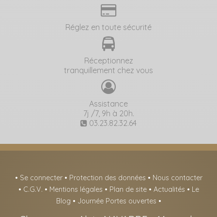
Réglez en toute sécurité
Réceptionnez
tranquillement chez vous
Assistance
7j /7, 9h à 20h.
03.23.82.32.64
•
Se connecter
•
Protection des données
•
Nous contacter
•
C.G.V.
•
Mentions légales
•
Plan de site
•
Actualités
•
Le
Blog
•
Journée Portes ouvertes
•