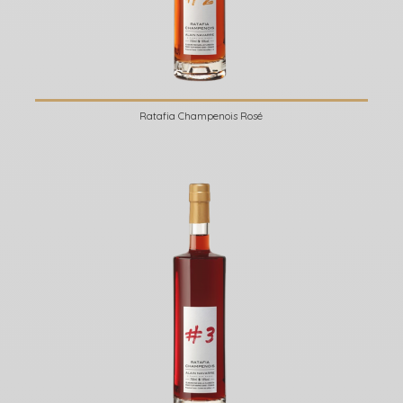
Ratafia Champenois Rosé