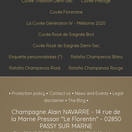
Cuvée Tradition Demi-Sec
Cuvée Prestige
Cuvée Florentine
La Cuvée Génération IV - Millésime 2020
Cuvée Rosé de Saignée Brut
Cuvée Rosé de Saignée Demi-Sec
Etiquette personnalisées (*)
Ratafia Champenois Blanc
Ratafia Champenois Rosé
Ratafia Champenois Rouge
•
Protection policy
•
Contact us
•
News and Events
•
Legal
disclaimer
•
The Blog
•
Champagne Alain NAVARRE
-
14 rue de
la Marne Pressoir "Le Florentin" -
02850
PASSY SUR MARNE