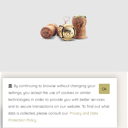
By continuing to browse without changing your
Currently at the vineyards
Ok
settings, you accept the use of cookies or similar
technologies in order to provide you with better services
and to secure transactions on our website. To find out what
data is collected, please consult our
Privacy and Data
Events
(A noter)
Protection Policy
Our Champagne "Cuvée