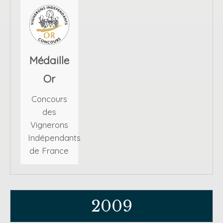
Médaille
Or
Concours
des
Vignerons
Indépendants
de France
2009